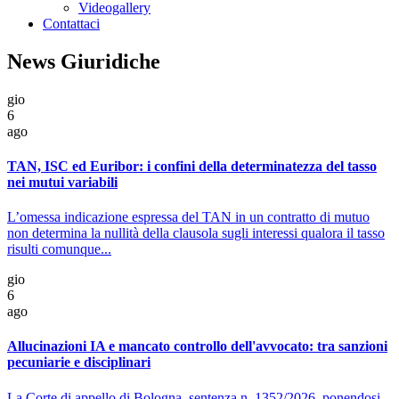
Videogallery
Contattaci
News Giuridiche
gio
6
ago
TAN, ISC ed Euribor: i confini della determinatezza del tasso
nei mutui variabili
L’omessa indicazione espressa del TAN in un contratto di mutuo
non determina la nullità della clausola sugli interessi qualora il tasso
risulti comunque...
gio
6
ago
Allucinazioni IA e mancato controllo dell'avvocato: tra sanzioni
pecuniarie e disciplinari
La Corte di appello di Bologna, sentenza n. 1352/2026, ponendosi