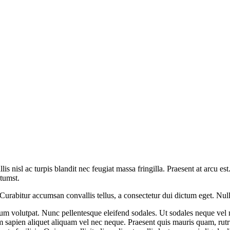
is nisl ac turpis blandit nec feugiat massa fringilla. Praesent at arcu es
ctumst.
Curabitur accumsan convallis tellus, a consectetur dui dictum eget. Nulla
erdum volutpat. Nunc pellentesque eleifend sodales. Ut sodales neque vel
um sapien aliquet aliquam vel nec neque. Praesent quis mauris quam, rut