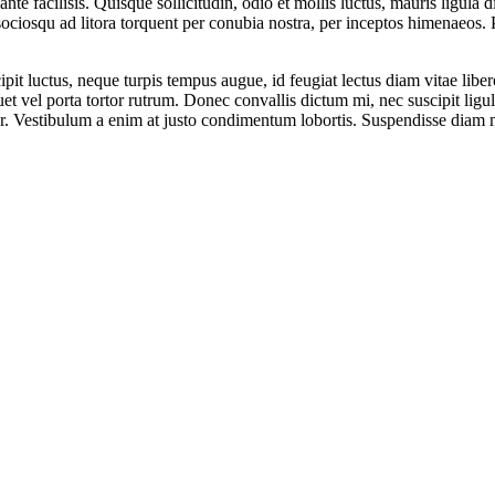
ante facilisis. Quisque sollicitudin, odio et mollis luctus, mauris ligula 
ti sociosqu ad litora torquent per conubia nostra, per inceptos himenaeos. 
it luctus, neque turpis tempus augue, id feugiat lectus diam vitae liber
uet vel porta tortor rutrum. Donec convallis dictum mi, nec suscipit ligula
. Vestibulum a enim at justo condimentum lobortis. Suspendisse diam m