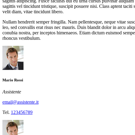
sagittis adipiscing. Fusce facilisis dui eu urna cursus pulvinar aliquam 
sagittis vel tincidunt tristique, suscipit posuere nisi. Class aptent taci
velit diam, vitae tincidunt libero.
Nullam hendrerit semper fringilla. Nam pellentesque, neque vitae suscip
leo, sed convallis erat risus nec mauris. Duis blandit dolor in arcu aliq
conubia nostra, per inceptos himenaeos. Etiam dictum euismod semper
rhoncus vestibulum.
Mario Rossi
Assistente
email@assistente.it
Tel.
123456789