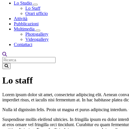
Lo Studio
Toggle Dropdown
Lo Staff
Orari ufficio
Attività
Pubblicazioni
Multimedia
Toggle Dropdown
Photogallery
Videogallery
Contattaci
Lo staff
Lorem ipsum dolor sit amet, consectetur adipiscing elit. Aenean convall
imperdiet risus, et iaculis nisi fermentum at. In hac habitasse platea di
Nulla id dignissim felis. Proin ut magna et purus adipiscing interdum. 
Suspendisse mollis eleifend ultricies. In fringilla ipsum eu dolor int
at eros ornare vel fringilla orci tincidunt. Curabitur eu quam ferment