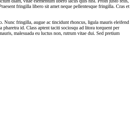
dictum diam, vitae elementum libero lacus quis nisi. Proin justo felis,
Praesent fringilla libero sit amet neque pellentesque fringilla. Cras et
o. Nunc fringilla, augue ac tincidunt rhoncus, ligula mauris eleifend
 pharetra id. Class aptent taciti sociosqu ad litora torquent per
auris, malesuada eu luctus non, rutrum vitae dui. Sed pretium